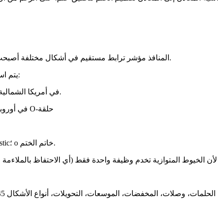
المنافذ مؤشر ترابط مستقيم في أشكال مختلفة أصبحت أكثر شعبية في النظم الهيدروليكية لأنها أكثر موثوقية وأسهل لخدمة.
يتم استخدام ثلاثة أنواع من مؤشرات الترابط لمنافذ مؤشر الترابط المتوازية:
UN/UNF (SAE مستقيم الموضوع) SAE J1926 ORB أو O-ring boss في أمريكا الشمالية.
BSPP (الأنابيب القياسية البريطانية، موازية) في أوروبا واليابان الخ، طريقة ختم O-حلقة
متري متوازي O-حلقة والاحتفاظ ختم حلقة; وجه القطع أو ختم EOlastic؛ o خاتم الختم.