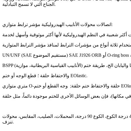
الجناح التي لا تسمح التبادلية.
اتصالات محولات الأنابيب الهيدروليكية مؤشر ترابط متوازي:
والاحتفاظ حلقة ؛ قطع الوجه أو ختم EOlastic.
يمكننا أن نقدم تجهيزات الأنابيب الهيدروليكية ومهايئات الميناء مثل: الحلمات، وصلات، المخفضات، الموسعات، التحويلات، أنواع الأشكال 45 درجة الكوع، الكوع 90 درجة، المحملات، الصليب، المقابس، محولات
تنزف.