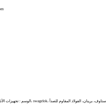
إذا لم تج
يب الهيدروليكية، والصين، والمصنعين والموردين، والعرف، والنحاس، swagelok، باركر، ستاوف، برينان، الفولاذ المقاوم للصدأ