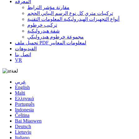
المعرفه
مقارنة مؤشر الترابط
تركيبات متري كل نوع الرسم البياني الحجم
أنواع التجهيزات الهيدروليكية المعلومات التقنية
تركيب خرطوم
شفة هيدروليكية
مجموعة خرطوم هيدروليكي
تحميل ملف PDF لمعلومات المعايير
الفيديوهات
اتصل بنا
VR
لغة
عربي
English
Malti
Ελληνικά
Português
Indonesia
Čeština
Bai Miaowen
Deutsch
Lietuvių
Italiano