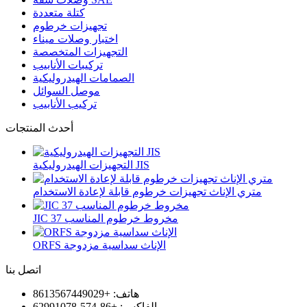
كتلة متعددة
تجهيزات خرطوم
اختبار وصلات ميناء
التجهيزات المتخصصة
تركيبات الأنابيب
الصمامات الهيدروليكية
موصل السوائل
تركيب الأنابيب
أحدث المنتجات
التجهيزات الهيدروليكية JIS
متري الإناث تجهيزات خرطوم قابلة لإعادة الاستخدام
JIC 37 مخروط خرطوم المناسب
ORFS الإناث سداسية مزدوجة
اتصل بنا
هاتف: +8613567449029
الفاكس: +86-574-62991078