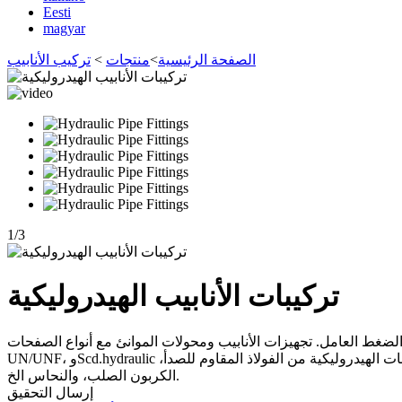
Eesti
magyar
الصفحة الرئيسية
>
منتجات
>
تركيب الأنابيب
1
/
3
تركيبات الأنابيب الهيدروليكية
الأنابيب ومحولات الموانئ مع أنواع الصفحات incluidng: NPT، NPTF، BSPT، BSPP، SAE
UN/UNF، وScd.hydraulic أنواع تركيب الأنابيب هي محولات الموانئ إلى خرطوم معدنية مرنة، الأنابيب الهيدروليكية أو خرطوم الخ. يمكننا أن نقدم المواد التركيبات الهيدروليكية من الفولاذ المقاوم للصدأ،
الكربون الصلب، والنحاس الخ.
إرسال التحقيق