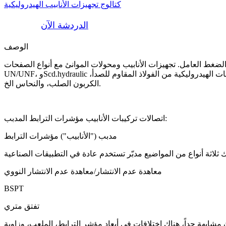
كتالوج تجهيزات الأنابيب الهيدروليكية
الدردشة الآن
الوصف
الأنابيب ومحولات الموانئ مع أنواع الصفحات incluidng: NPT، NPTF، BSPT، BSPP، SAE
UN/UNF، وScd.hydraulic أنواع تركيب الأنابيب هي محولات الموانئ إلى خرطوم معدنية مرنة، الأنابيب الهيدروليكية أو خرطوم الخ. يمكننا أن نقدم المواد التركيبات الهيدروليكية من الفولاذ المقاوم للصدأ،
الكربون الصلب، والنحاس الخ.
اتصالات تركيبات الأنابيب مؤشرات الترابط المدبب:
مدبب ("الأنابيب") مؤشرات الترابط
معاهدة عدم الانتشار/معاهدة عدم الانتشار النووي
BSPT
تفتق متري
شابهة جداً، هناك اختلافات في أبعاد مؤشر الترابط، الملعب، وزاوية