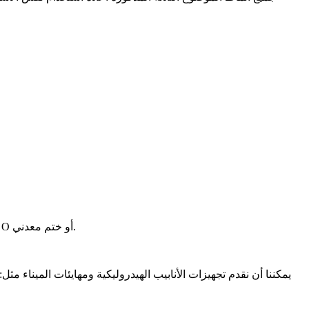
لأن الخيوط المتوازية تخدم وظيفة واحدة فقط (أي الاحتفاظ بالملاءمة في مكانها)، فإن بعض الوسائل الأخرى للختم موجودة دائماً، مثل حلقة O أو ختم معدني.