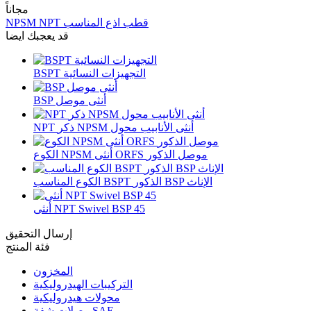
مجاناً
NPSM NPT قطب اذع المناسب
قد يعجبك ايضا
BSPT التجهيزات النسائية
BSP أنثى موصل
NPT ذكر NPSM أنثى الأنابيب محول
الكوع NPSM أنثى ORFS موصل الذكور
الكوع المناسب BSPT الذكور BSP الإناث
أنثى NPT Swivel BSP 45
إرسال التحقيق
فئة المنتج
المخزون
التركيبات الهيدروليكية
محولات هيدروليكية
وصلات شفة SAE